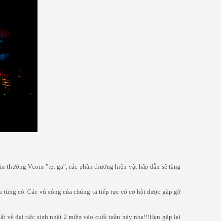
n thưởng Vcoin "tẹt ga", các phần thưởng hiện vật hấp dẫn sẽ tăng
a từng có. Các vũ công của chúng ta tiếp tục có cơ hội được gặp gỡ
t về đại tiệc sinh nhật 2 miền vào cuối tuần này nha!!!Hẹn gặp lại