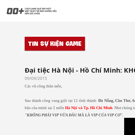
Tin sự kiện game
Đại tiệc Hà Nội - Hồ Chí Minh:
09/09/2015
Các vũ công thân mến,
Sau thành công vang giội tại 12 tỉnh thành:
Đà Nẵng, Cần Thơ, A
bão của mình tại 2 miền
Hà Nội và Tp. Hồ Chí Minh
. Như chúng t
"KHÔNG PHẢI VIP VỪA ĐÂU MÀ LÀ VIP CỦA VIP CƠ".