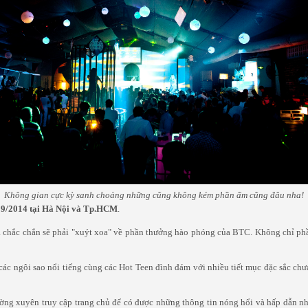
Không gian cực kỳ sanh choảng những cũng không kém phần ấm cũng đâu nha!
09/2014 tại Hà Nội và Tp.HCM
.
a chắc chắn sẽ phải "xuýt xoa" về phần thưởng hào phóng của BTC. Không chỉ phầ
 các ngôi sao nổi tiếng cùng các Hot Teen đình đám với nhiều tiết mục đặc sắc chư
ường xuyên truy cập trang chủ để có được những thông tin nóng hổi và hấp dẫn nhấ