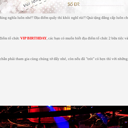
 đúng nghĩa luôn nhé!! Địa điểm quẩy thì khỏi nghĩ rùi!! Quà tặng đẳng cấp luôn c
 điểm tổ chức
VIP BIRTHDAY
, các bạn có muốn biết địa điểm tổ chức 2 bữa tiệc 
hắn phải tham gia cùng chúng tớ đấy nhé, còn nếu đã "trót" có hẹn thì với những đ