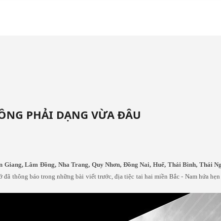
 KHÔNG PHẢI DẠNG VỪA ĐÂU
n Giang, Lâm Đồng, Nha Trang, Quy Nhơn, Đồng Nai, Huế, Thái Bình, Thái N
ớ đã thông báo trong những bài viết trước, địa tiệc tai hai miền Bắc - Nam hứa hẹ