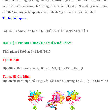
tinh thần để bung lại cùng đại tiệc Audition ngày
13/09/2015
thôi!! Vẫn còn
rất nhiều bất ngờ đang chờ chúng mình khám phá đó!! Nhớ đăng nhập trang
chủ thường xuyên để update cho mình những thông tin mới nhất nha!!
Tin bài liên quan:
Đại tiệc Hà Nội - Hồ Chí Minh: KHÔNG PHẢI DẠNG VỪA ĐÂU
ĐẠI TIỆC VIP BIRTHDAY HAI MIỀN BẮC NAM
Thời gian: 13h00 ngày 13/09/2015
Tại Hà Nội:
Địa điểm:
Bar New Square, 360 Kim Mã, Q. Ba Đình, Hà Nội
Tại tp. Hồ Chí Minh:
Địa điểm:
Bar Cargo, số 7 Nguyễn Tất Thành, Phường 12 Q.4, Tp Hồ Chí Minh