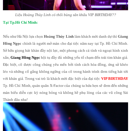
Liệu Hoàng Thùy Linh có thổi bùng sân khấu VIP BIRTHDAY??
Tại Tp.Hồ Chí Minh:
Nếu như Hà Nội lựa chọn
Hoàng Thùy Linh
làm khách mời danh dự thì
Giang
Hồng Ngọc
chính là người mở màn cho đại tiệc năm nay tại Tp. Hồ Chí Minh.
Sở hữu giọng hát khàn đầy nội lực, một phong cách cá tính và ngoại hình xinh
xắn,
Giang Hồng Ngọc
hội tụ đầy đủ những yếu tố chạm đến trái tim khán giả.
Đặc biệt, cô được công chúng yêu mến bởi tính cách hòa đồng, ứng sử khéo
léo và những cố gắng không ngững của cô trong hành trình đem tiếng hát tới
với khán giả. Trong vai trò là khách mời đặc biệt của đại tiệc
VIP BIRTHDAY
Tp. Hồ Chí Minh, quán quân X-Factor của chúng ta hứa hẹn sẽ đem đến những
màn biểu diễn cực kỳ nóng bỏng và không hề phụ lòng của các vũ công Sài
Thành đâu nha!