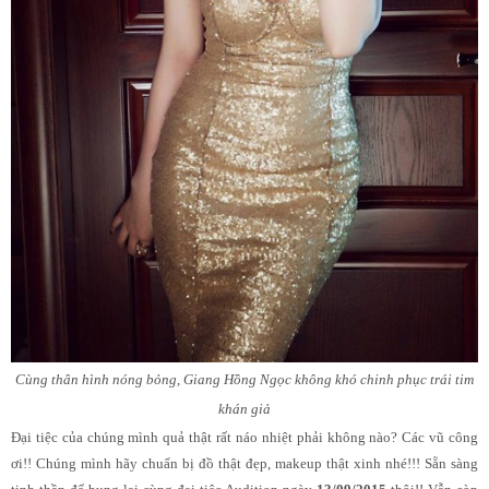
Cùng thân hình nóng bỏng, Giang Hồng Ngọc không khó chinh phục trái tim
khán giả
Đại tiệc của chúng mình quả thật rất náo nhiệt phải không nào? Các vũ công
ơi!! Chúng mình hãy chuẩn bị đồ thật đẹp, makeup thật xinh nhé!!! Sẵn sàng