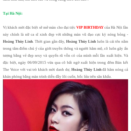
Tại Hà Nội:
Vị khách mời đặc biệt sẽ mở màn cho đại tiệc
VIP BIRTHDAY
của Hà Nội lần
này chính là nữ ca sĩ xinh đẹp với những màn vũ đạo cực kỳ nóng bỏng -
Hoàng Thùy Linh
. Thời gian gần đây,
Hoàng Thùy Linh
luôn là cái tên nằm
trong tâm điểm chú ý của giới truyền thông và người hâm mộ, cô luôn gây ấn
tượng bằng vẻ đẹp sexy và quyến rũ vỗn có của mình mỗi lần xuất hiện. Và
đặc biệt, ngày 06/09/2015 vừa qua cô bất ngờ xuất hiện trong đêm Bán kết
The Voice với vai trò khách mời danh dự,
Hoàng Thùy Linh
đã hâm nóng cả
khán phòng bằng màn trình diễn đầy lôi cuốn, bốc lửa trên sân khấu.