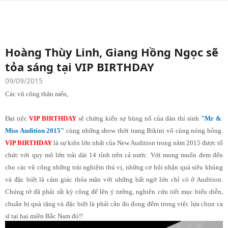
Hoàng Thùy Linh, Giang Hồng Ngọc sẽ
tỏa sáng tại VIP BIRTHDAY
09/09/2015
Các vũ công thân mến,
Đại tiệc
VIP BIRTHDAY
sẽ chứng kiến sự bùng nổ của dàn thí sinh
"Mr &
Miss Audition 2015"
cùng những show thời trang Bikini vô cùng nóng bỏng.
VIP BIRTHDAY
là sự kiện lớn nhất của New Audition trong năm 2015 được tổ
chức với quy mô lớn trải dài 14 tỉnh trên cả nước. Với mong muốn đem đến
cho các vũ công những trải nghiệm thú vị, những cơ hội nhận quà siêu khủng
và đặc biệt là cảm giác thỏa mãn với những bất ngờ lớn chỉ có ở Audition.
Chúng tớ đã phải rất kỳ công để lên ý tưởng, nghiên cứu tiết mục biểu diễn,
chuẩn bị quà tặng và đặc biệt là phải cân đo đong đếm trong việc lựa chọn ca
sĩ tại hai miền Bắc Nam đó!!